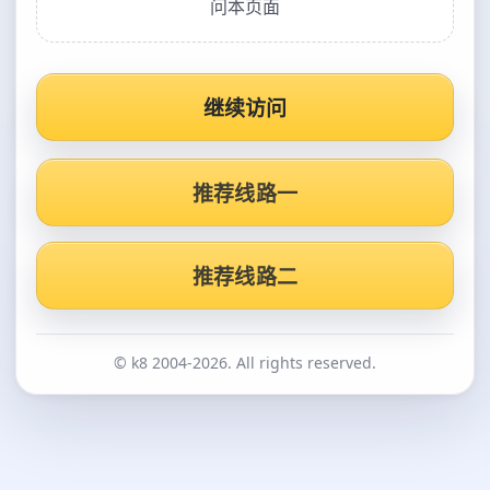
问本页面
继续访问
推荐线路一
推荐线路二
© k8 2004-2026. All rights reserved.